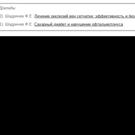
Доклады:
2). Шадричев Ф.Е.
Лечение окклюзий вен сетчатки: эффективность и бе
1). Шадричев Ф.Е.
Сахарный диабет и нарушение офтальмотонуса