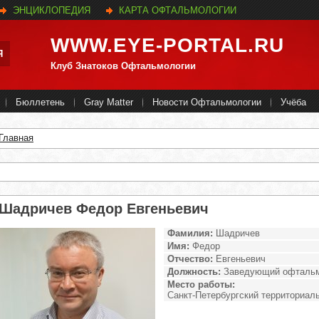
ЭНЦИКЛОПЕДИЯ
КАРТА ОФТАЛЬМОЛОГИИ
WWW.EYE-PORTAL.RU
Я
Клуб Знатоков Офтальмологии
Бюллетень
Gray Matter
Новости Офтальмологии
Учёба
Главная
Вы здесь
Шадричев Федор Евгеньевич
Фамилия:
Шадричев
Имя:
Федор
Отчество:
Евгеньевич
Должность:
Заведующий офтальм
Место работы:
Санкт-Петербургский территориал