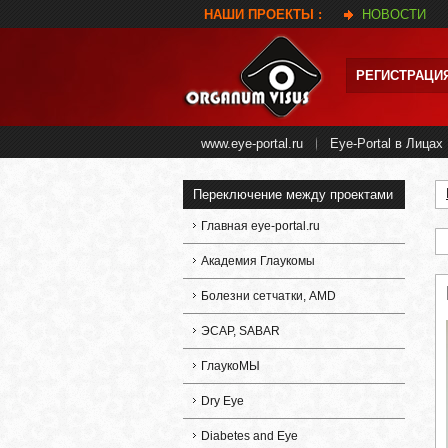
НАШИ ПРОЕКТЫ :
НОВОСТИ
РЕГИСТРАЦИ
www.eye-portal.ru
Eye-Portal в Лицах
Переключение между проектами
Главная eye-portal.ru
Академия Глаукомы
Болезни сетчатки, AMD
ЭСАР, SABAR
ГлаукоМЫ
Dry Eye
Diabetes and Eye