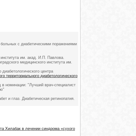
 больных с диабетическими поражениями
 института им. акад. И.П. Павлова.
нградского медицинского института им.
о диабетологического центра
ого территориального диабетологического
д в номинации: "Лучший врач-специалист
ю"
бет и глаз. Диабетическая ретинопатия.
та Хилабак в лечении синдрома «сухого