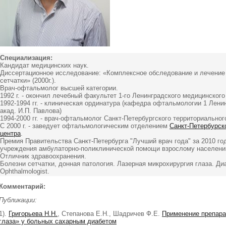
Специализация:
Кандидат медицинских наук.
Диссертационное исследование: «Комплексное обследование и лечение
сетчатки» (2000г.).
Врач-офтальмолог высшей категории.
1992 г. - окончил лечебный факультет 1-го Ленинградского медицинского
1992-1994 гг. - клиническая ординатура (кафедра офтальмологии 1 Лени
акад. И.П. Павлова)
1994-2000 гг. - врач-офтальмолог Санкт-Петербургского территориальног
С 2000 г. - заведует офтальмологическим отделением
Санкт-Петербурск
центра
.
Премия Правительства Санкт-Петербурга "Лучший врач года" за 2010 го
учреждения амбулаторно-поликлинической помощи взрослому населени
Отличник здравоохранения.
Болезни сетчатки, донная патология. Лазерная микрохирургия глаза. Диа
Ophthalmologist.
Комментарий:
Публикации:
1).
Григорьева Н.Н.
, Степанова Е.Н., Шадричев Ф.Е.
Применение препара
глаза» у больных сахарным диабетом