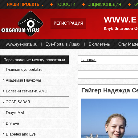
НАШИ ПРОЕКТЫ :
НОВОСТИ
ЭНЦИКЛОПЕДИЯ
К
WWW.E
РЕГИСТРАЦИЯ
Клуб Знатоков 
www.eye-portal.ru
Eye-Portal в Лицах
Бюллетень
Gray Matte
Главная
Переключение между проектами
Вы здесь
Главная eye-portal.ru
Академия Глаукомы
Гайгер Надежда С
Болезни сетчатки, AMD
ЭСАР, SABAR
ГлаукоМЫ
Dry Eye
Diabetes and Eye