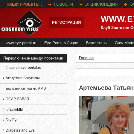
НАШИ ПРОЕКТЫ :
НОВОСТИ
ЭНЦИКЛОПЕДИЯ
К
WWW.E
РЕГИСТРАЦИЯ
Клуб Знатоков 
www.eye-portal.ru
Eye-Portal в Лицах
Бюллетень
Gray Matte
Главная
Переключение между проектами
Вы здесь
Главная eye-portal.ru
Академия Глаукомы
Артемьева Татьян
Болезни сетчатки, AMD
ЭСАР, SABAR
ГлаукоМЫ
Dry Eye
Diabetes and Eye